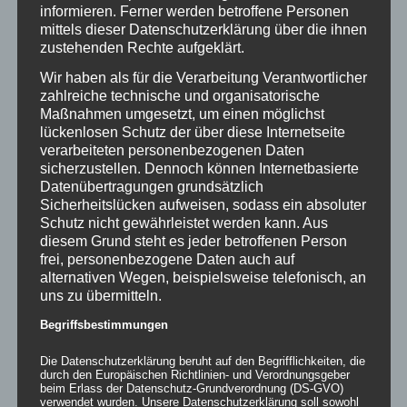
informieren. Ferner werden betroffene Personen
einem – nicht verbotenen – Schwesterverein verwendet wird (§
mittels dieser Datenschutzerklärung über die ihnen
9 Abs. 3 VereinsG), hat der Senat aus Rechtsgründen
zustehenden Rechte aufgeklärt.
ausgeschlossen, weil der Gesetzgeber diese Regelung nicht in
die Strafvorschrift des Vereinsgesetzes einbezogen hat.
Wir haben als für die Verarbeitung Verantwortlicher
zahlreiche technische und organisatorische
Im Jahr 2002 hat der Gesetzgeber die Vorschrift des § 9 Abs. 3 in
Maßnahmen umgesetzt, um einen möglichst
das Vereinsgesetz eingeführt, um „klarzustellen“, dass die
lückenlosen Schutz der über diese Internetseite
Hinzufügung eines Ortszusatzes zur Abgrenzung von dem
verarbeiteten personenbezogenen Daten
verbotenen Verein nicht ausreichen solle, wenn der
sicherzustellen. Dennoch können Internetbasierte
Schwesterverein dessen Zielrichtung teile. Diese Regelung
Datenübertragungen grundsätzlich
betrifft jedoch unmittelbar nur das polizeirechtliche
Sicherheitslücken aufweisen, sodass ein absoluter
Kennzeichenverbot des § 9 VereinsG. Die hier anzuwendende
Schutz nicht gewährleistet werden kann. Aus
Strafnorm des § 20 Abs. 1 Satz 1 Nr. 5 VereinsG enthält jedoch
diesem Grund steht es jeder betroffenen Person
keinen ausdrücklichen Bezug auf § 9 Abs. 3 VereinsG, sondern
frei, personenbezogene Daten auch auf
(in § 20 Abs. 1 Satz 2 VereinsG) lediglich auf dessen Absatz 1 Satz
alternativen Wegen, beispielsweise telefonisch, an
2 und Absatz 2. Eine Verurteilung der Angeklagten ohne eine
uns zu übermitteln.
ausdrückliche Einbeziehung von § 9 Abs. 3 VereinsG in die
Begriffsbestimmungen
Strafvorschrift des § 20 Abs. 1 VereinsG durch den Gesetzgeber
verstieße aber gegen den verfassungsrechtlich abgesicherten
Die Datenschutzerklärung beruht auf den Begrifflichkeiten, die
Grundsatz „Keine Strafe ohne Gesetz“ (Art. 103 Abs. 2 GG, § 1
durch den Europäischen Richtlinien- und Verordnungsgeber
StGB).
beim Erlass der Datenschutz-Grundverordnung (DS-GVO)
verwendet wurden. Unsere Datenschutzerklärung soll sowohl