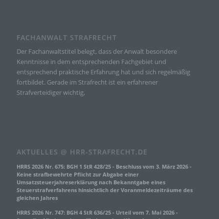
e) Profiling
Profiling ist jede Art der automatisierten Verarbeitung
personenbezogener Daten, die darin besteht, dass diese
FACHANWALT STRAFRECHT
personenbezogenen Daten verwendet werden, um bestimmte
persönliche Aspekte, die sich auf eine natürliche Person
Der Fachanwaltstitel belegt, dass der Anwalt besondere
beziehen, zu bewerten, insbesondere, um Aspekte bezüglich
Arbeitsleistung, wirtschaftlicher Lage, Gesundheit,
Kenntnisse in dem entsprechenden Fachgebiet und
persönlicher Vorlieben, Interessen, Zuverlässigkeit,
entsprechend praktische Erfahrung hat und sich regelmäßig
Verhalten, Aufenthaltsort oder Ortswechsel dieser natürlichen
Person zu analysieren oder vorherzusagen.
fortbildet. Gerade im Strafrecht ist ein erfahrener
Strafverteidiger wichtig,
f) Pseudonymisierung
Pseudonymisierung ist die Verarbeitung personenbezogener
Daten in einer Weise, auf welche die personenbezogenen
Daten ohne Hinzuziehung zusätzlicher Informationen nicht
mehr einer spezifischen betroffenen Person zugeordnet
AKTUELLES @ HRR-STRAFRECHT.DE
werden können, sofern diese zusätzlichen Informationen
gesondert aufbewahrt werden und technischen und
HRRS 2026 Nr. 675: BGH 1 StR 428/25 - Beschluss vom 3. März 2026 -
organisatorischen Maßnahmen unterliegen, die
Keine strafbewehrte Pflicht zur Abgabe einer
gewährleisten, dass die personenbezogenen Daten nicht
Umsatzsteuerjahreserklärung nach Bekanntgabe eines
einer identifizierten oder identifizierbaren natürlichen Person
Steuerstrafverfahrens hinsichtlich der Voranmeldezeiträume des
zugewiesen werden.
gleichen Jahres
HRRS 2026 Nr. 747: BGH 4 StR 636/25 - Urteil vom 7. Mai 2026 -