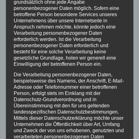
hätten.
grundsätzlich ohne jede Angabe
personenbezogener Daten möglich. Sofern eine
Der Bundesgerichtshof hat den Freispruch im Ergebnis
betroffene Person besondere Services unseres
bestätigt. Die Angeklagten hatten auf ihren Kutten mit dem
Unternehmens über unsere Internetseite in
stilistisch einheitlich gestalteten „Bandidos“-Schriftzug und dem
Anspruch nehmen möchte, könnte jedoch eine
„Fat Mexican“ zwar Kennzeichen auch des verbotenen
Verarbeitung personenbezogener Daten
„Chapters“ Neumünster angebracht. Darin allein liegt indes, wie
erforderlich werden. Ist die Verarbeitung
der Bundesgerichtshof bereits in ähnlicher Konstellation zu §
personenbezogener Daten erforderlich und
86a StGB (Verwenden von Kennzeichen verfassungswidriger
besteht für eine solche Verarbeitung keine
Organisationen) entschieden hat, dann kein
gesetzliche Grundlage, holen wir generell eine
tatbestandsmäßiges Verwenden der Kennzeichen, wenn sich
Einwilligung der betroffenen Person ein.
aus den Gesamtumständen ergibt, dass der Schutzzweck der
Die Verarbeitung personenbezogener Daten,
Norm im konkreten Fall nicht berührt wird. So verhält es sich
beispielsweise des Namens, der Anschrift, E-Mail-
hier: Aus dem jeweiligen Ortszusatz ergibt sich eindeutig, dass
Adresse oder Telefonnummer einer betroffenen
die Angeklagten den „Bandidos“-Schriftzug und den „Fat
Person, erfolgt stets im Einklang mit der
Mexican“ nicht als Kennzeichen des verbotenen „Chapters“,
Datenschutz-Grundverordnung und in
sondern als solche ihrer jeweiligen, nicht mit einer
Übereinstimmung mit den für uns geltenden
Verbotsverfügung belegten Ortsgruppen trugen und damit
landesspezifischen Datenschutzbestimmungen.
gerade nicht gegen den Schutzzweck des – auf die jeweiligen
Mittels dieser Datenschutzerklärung möchte unser
Ortsgruppen beschränkten – Vereinsverbots verstießen.
Unternehmen die Öffentlichkeit über Art, Umfang
und Zweck der von uns erhobenen, genutzten und
Eine Strafbarkeit wegen Tragens von Kennzeichen eines
verarbeiteten personenbezogenen Daten
verbotenen Vereins, die in im Wesentlichen gleicher Form von