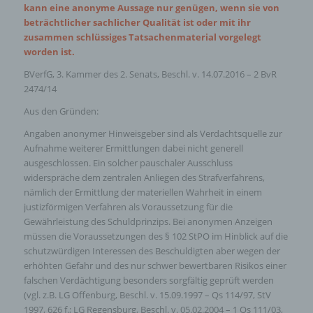
kann eine anonyme Aussage nur genügen, wenn sie von
beträchtlicher sachlicher Qualität ist oder mit ihr
zusammen schlüssiges Tatsachenmaterial vorgelegt
worden ist.
BVerfG, 3. Kammer des 2. Senats, Beschl. v. 14.07.2016 – 2 BvR
2474/14
Aus den Gründen:
Angaben anonymer Hinweisgeber sind als Verdachtsquelle zur
Aufnahme weiterer Ermittlungen dabei nicht generell
ausgeschlossen. Ein solcher pauschaler Ausschluss
widerspräche dem zentralen Anliegen des Strafverfahrens,
nämlich der Ermittlung der materiellen Wahrheit in einem
justizförmigen Verfahren als Voraussetzung für die
Gewährleistung des Schuldprinzips. Bei anonymen Anzeigen
müssen die Voraussetzungen des § 102 StPO im Hinblick auf die
schutzwürdigen Interessen des Beschuldigten aber wegen der
erhöhten Gefahr und des nur schwer bewertbaren Risikos einer
falschen Verdächtigung besonders sorgfältig geprüft werden
(vgl. z.B. LG Offenburg, Beschl. v. 15.09.1997 – Qs 114/97, StV
1997, 626 f.; LG Regensburg, Beschl. v. 05.02.2004 – 1 Qs 111/03,