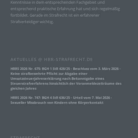
Kenntnisse in dem entsprechenden Fachgebiet und
k) Einwilligung
entsprechend praktische Erfahrung hat und sich regelmäßig
fortbildet. Gerade im Strafrecht ist ein erfahrener
Einwilligung ist jede von der betroffenen Person freiwillig für
Strafverteidiger wichtig,
den bestimmten Fall in informierter Weise und
unmissverständlich abgegebene Willensbekundung in Form
einer Erklärung oder einer sonstigen eindeutigen
bestätigenden Handlung, mit der die betroffene Person zu
verstehen gibt, dass sie mit der Verarbeitung der sie
betreffenden personenbezogenen Daten einverstanden ist.
AKTUELLES @ HRR-STRAFRECHT.DE
Name und Anschrift des für die Verarbeitung
HRRS 2026 Nr. 675: BGH 1 StR 428/25 - Beschluss vom 3. März 2026 -
Verantwortlichen
Keine strafbewehrte Pflicht zur Abgabe einer
Umsatzsteuerjahreserklärung nach Bekanntgabe eines
Steuerstrafverfahrens hinsichtlich der Voranmeldezeiträume des
Verantwortlicher im Sinne der Datenschutz-Grundverordnung,
gleichen Jahres
sonstiger in den Mitgliedstaaten der Europäischen Union
geltenden Datenschutzgesetze und anderer Bestimmungen
HRRS 2026 Nr. 747: BGH 4 StR 636/25 - Urteil vom 7. Mai 2026 -
mit datenschutzrechtlichem Charakter ist die:
Sexueller Missbrauch von Kindern ohne Körperkontakt
Milosevic - Fachanwalt für Strafrecht
Mihael Milosevic
Rosengasse 17
STRAFRECHT