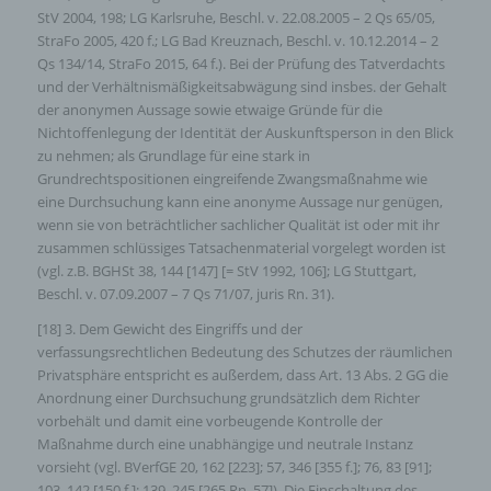
StV 2004, 198; LG Karlsruhe, Beschl. v. 22.08.2005 – 2 Qs 65/05,
StraFo 2005, 420 f.; LG Bad Kreuznach, Beschl. v. 10.12.2014 – 2
Qs 134/14, StraFo 2015, 64 f.). Bei der Prüfung des Tatverdachts
und der Verhältnismäßigkeitsabwägung sind insbes. der Gehalt
der anonymen Aussage sowie etwaige Gründe für die
Nichtoffenlegung der Identität der Auskunftsperson in den Blick
zu nehmen; als Grundlage für eine stark in
Grundrechtspositionen eingreifende Zwangsmaßnahme wie
eine Durchsuchung kann eine anonyme Aussage nur genügen,
wenn sie von beträchtlicher sachlicher Qualität ist oder mit ihr
zusammen schlüssiges Tatsachenmaterial vorgelegt worden ist
(vgl. z.B. BGHSt 38, 144 [147] [= StV 1992, 106]; LG Stuttgart,
Beschl. v. 07.09.2007 – 7 Qs 71/07, juris Rn. 31).
[18] 3. Dem Gewicht des Eingriffs und der
verfassungsrechtlichen Bedeutung des Schutzes der räumlichen
Privatsphäre entspricht es außerdem, dass Art. 13 Abs. 2 GG die
Anordnung einer Durchsuchung grundsätzlich dem Richter
vorbehält und damit eine vorbeugende Kontrolle der
Maßnahme durch eine unabhängige und neutrale Instanz
vorsieht (vgl. BVerfGE 20, 162 [223]; 57, 346 [355 f.]; 76, 83 [91];
103, 142 [150 f.]; 139, 245 [265 Rn. 57]). Die Einschaltung des