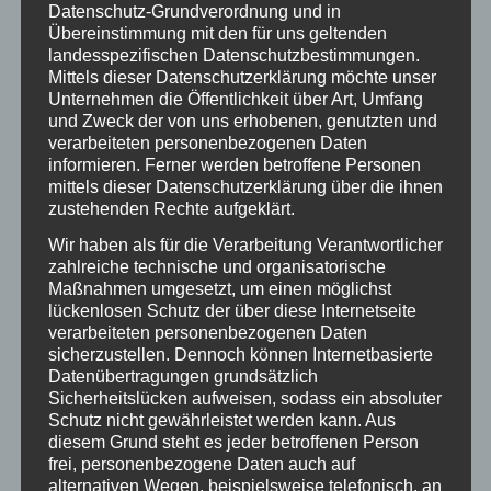
Datenschutz-Grundverordnung und in
Art. 20 Abs. 3 i.V.m. Art. 2 Abs. 1 GG verbürgten Effektivität des
Übereinstimmung mit den für uns geltenden
Rechtsschutzes grundsätzlich vereinbar, ein
landesspezifischen Datenschutzbestimmungen.
Rechtsschutzinteresse nur solange als gegeben anzusehen, wie
Mittels dieser Datenschutzerklärung möchte unser
eine gegenwärtige Beschwer ausgeräumt, einer
Unternehmen die Öffentlichkeit über Art, Umfang
Wiederholungsgefahr begegnet oder eine fortwirkende
und Zweck der von uns erhobenen, genutzten und
Beeinträchtigung beseitigt werden kann. Darüber hinaus kann
verarbeiteten personenbezogenen Daten
aber ein Feststellungsinteresse vor allem bei schwerwiegenden,
informieren. Ferner werden betroffene Personen
tatsächlich aber nicht mehr fortwirkenden
mittels dieser Datenschutzerklärung über die ihnen
Grundrechtseingriffen fortbestehen. Solche kommen vor allem
zustehenden Rechte aufgeklärt.
bei Anordnungen in Betracht, die das Grundgesetz – wie in den
Wir haben als für die Verarbeitung Verantwortlicher
Fällen des Art. 13 Abs. 2 und Art. 104 Abs. 2 und 3 – vorbeugend
zahlreiche technische und organisatorische
dem Richter vorbehalten hat, so dass ein Feststellungsinteresse
Maßnahmen umgesetzt, um einen möglichst
wegen des Eingriffs in das Freiheitsgrundrecht auch bei der
lückenlosen Schutz der über diese Internetseite
unter Beachtung der Unschuldsvermutung vollzogenen U-Haft
verarbeiteten personenbezogenen Daten
zu bejahen ist. Auf diese Weise stehen Anordnungen einer
sicherzustellen. Dennoch können Internetbasierte
Freiheitsentziehung (Art. 2 Abs. 2 S. 2, Art. 104 Abs. 2 und 3 GG)
Datenübertragungen grundsätzlich
einer gerichtlichen und verfassungsgerichtlichen Überprüfung
Sicherheitslücken aufweisen, sodass ein absoluter
offen, auch wenn die angeordnete Maßnahme inzwischen
Schutz nicht gewährleistet werden kann. Aus
durchgeführt und beendet ist. Auch kommt es im Hinblick auf
diesem Grund steht es jeder betroffenen Person
das insoweit bestehende Rehabilitierungsinteresse nach
frei, personenbezogene Daten auch auf
neuerer verfassungsgerichtlicher Rspr. weder auf den konkreten
alternativen Wegen, beispielsweise telefonisch, an