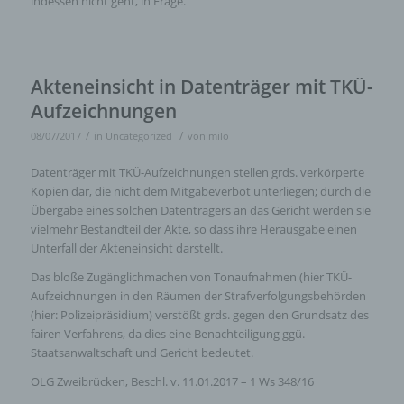
indessen nicht geht, in Frage.
werden können, sofern diese zusätzlichen Informationen
gesondert aufbewahrt werden und technischen und
organisatorischen Maßnahmen unterliegen, die
gewährleisten, dass die personenbezogenen Daten nicht
einer identifizierten oder identifizierbaren natürlichen Person
zugewiesen werden.
Akteneinsicht in Datenträger mit TKÜ-
Aufzeichnungen
g) Verantwortlicher oder für die Verarbeitung
/
/
08/07/2017
in
Uncategorized
von
milo
Verantwortlicher
Datenträger mit TKÜ-Aufzeichnungen stellen grds. verkörperte
Verantwortlicher oder für die Verarbeitung Verantwortlicher ist
die natürliche oder juristische Person, Behörde, Einrichtung
Kopien dar, die nicht dem Mitgabeverbot unterliegen; durch die
oder andere Stelle, die allein oder gemeinsam mit anderen
Übergabe eines solchen Datenträgers an das Gericht werden sie
über die Zwecke und Mittel der Verarbeitung von
vielmehr Bestandteil der Akte, so dass ihre Herausgabe einen
personenbezogenen Daten entscheidet. Sind die Zwecke
und Mittel dieser Verarbeitung durch das Unionsrecht oder
Unterfall der Akteneinsicht darstellt.
das Recht der Mitgliedstaaten vorgegeben, so kann der
Verantwortliche beziehungsweise können die bestimmten
Das bloße Zugänglichmachen von Tonaufnahmen (hier TKÜ-
Kriterien seiner Benennung nach dem Unionsrecht oder dem
Aufzeichnungen in den Räumen der Strafverfolgungsbehörden
Recht der Mitgliedstaaten vorgesehen werden.
(hier: Polizeipräsidium) verstößt grds. gegen den Grundsatz des
fairen Verfahrens, da dies eine Benachteiligung ggü.
h) Auftragsverarbeiter
Staatsanwaltschaft und Gericht bedeutet.
OLG Zweibrücken, Beschl. v. 11.01.2017 – 1 Ws 348/16
Auftragsverarbeiter ist eine natürliche oder juristische
Person, Behörde, Einrichtung oder andere Stelle, die