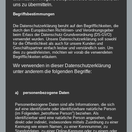
Ablauf des einzelnen Verfahrens und den Zeitpunkt der
uns zu übermitteln.
Erledigung der Maßnahme noch darauf an, ob Rechtsschutz
Begriffsbestimmungen
typischerweise noch vor Beendigung der Haft erlangt werden
kann (vgl. BVerfG StraFo 2006, 20 [BVerfG 31.10.2005 – 2 BvR
Die Datenschutzerklärung beruht auf den Begrifflichkeiten, die
2233/04] m.w.N. [auch zu anderen freiheitsentziehenden
durch den Europäischen Richtlinien- und Verordnungsgeber
Maßnahmen]). Denn die Rechtsschutzgarantie des Art. 19 Abs. 4
beim Erlass der Datenschutz-Grundverordnung (DS-GVO)
verwendet wurden. Unsere Datenschutzerklärung soll sowohl
GG fordert zwar keinen Instanzenzug, gewährleistet aber die
für die Öffentlichkeit als auch für unsere Kunden und
Effektivität des Rechtsschutzes i.S. eines Anspruchs auf eine
Geschäftspartner einfach lesbar und verständlich sein. Um
wirksame gerichtliche Kontrolle, soweit die jeweils einschlägige
dies zu gewährleisten, möchten wir vorab die verwendeten
Begrifflichkeiten erläutern.
Prozessordnung in ihrer konkreten Ausformung eine weitere
Instanz eröffnet. Das Rechtsmittelgericht darf ein solches
Wir verwenden in dieser Datenschutzerklärung
Rechtsmittel daher nicht ineffektiv machen und für den Bf. »leer
unter anderem die folgenden Begriffe:
laufen« lassen (BVerfG a.a.O.).
a) personenbezogene Daten
Haftgrund der Fluchtgefahr und
Personenbezogene Daten sind alle Informationen, die sich
auf eine identifizierte oder identifizierbare natürliche Person
Straferwartung
(im Folgenden „betroffene Person") beziehen. Als
identifizierbar wird eine natürliche Person angesehen, die
/
/
08/07/2017
in
Uncategorized
von
milo
direkt oder indirekt, insbesondere mittels Zuordnung zu einer
Kennung wie einem Namen, zu einer Kennnummer, zu
Standortdaten, zu einer Online-Kennung oder zu einem oder