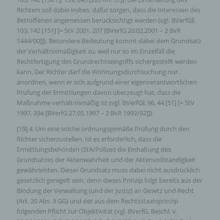
Richters soll dabei insbes. dafür sorgen, dass die Interessen des
Betroffenen angemessen berücksichtigt werden (vgl. BVerfGE
103, 142 [151] [= StV 2001, 207 [BVerfG 20.02.2001 – 2 BvR
1444/00]]). Besondere Bedeutung kommt dabei dem Grundsatz
der Verhältnismäßigkeit zu, weil nur so im Einzelfall die
Rechtfertigung des Grundrechtseingriffs sichergestellt werden
kann. Der Richter darf die Wohnungsdurchsuchung nur
anordnen, wenn er sich aufgrund einer eigenverantwortlichen
Prüfung der Ermittlungen davon überzeugt hat, dass die
Maßnahme verhältnismäßig ist (vgl. BVerfGE 96, 44 [51] [= StV
1997, 394 [BVerfG 27.05.1997 – 2 BvR 1992/92]]).
[19] 4. Um eine solche ordnungsgemäße Prüfung durch den
Richter sicherzustellen, ist es erforderlich, dass die
Ermittlungsbehörden (StA/Polizei) die Einhaltung des
Grundsatzes der Aktenwahrheit und der Aktenvollständigkeit
gewährleisten. Dieser Grundsatz muss dabei nicht ausdrücklich
gesetzlich geregelt sein, denn dieses Prinzip folgt bereits aus der
Bindung der Verwaltung (und der Justiz) an Gesetz und Recht
(Art. 20 Abs. 3 GG) und der aus dem Rechtsstaatsprinzip
folgenden Pflicht zur Objektivität (vgl. BVerfG, Beschl. v.