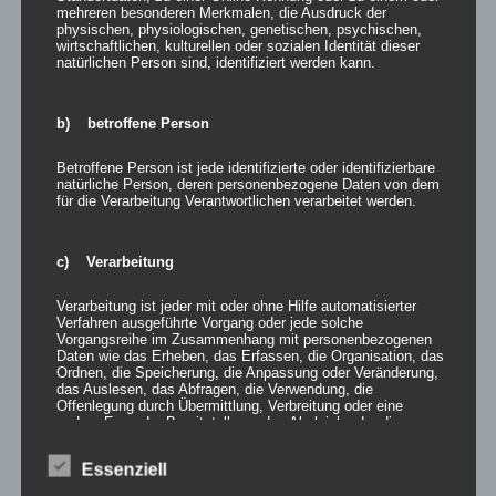
Bei der Beurteilung der Fluchtgefahr scheidet jede
mehreren besonderen Merkmalen, die Ausdruck der
schematische Beurteilung anhand genereller Maßstäbe
physischen, physiologischen, genetischen, psychischen,
wirtschaftlichen, kulturellen oder sozialen Identität dieser
aus, insbes. ist die Annahme unzulässig, dass bei einer
natürlichen Person sind, identifiziert werden kann.
Straferwartung in bestimmter Höhe stets (oder nie) ein
rechtlich beachtlicher Fluchtanreiz bestehe.
b) betroffene Person
KG, Beschl. v. 13.09.2016 – 4 Ws 130/16
Aus den Gründen:
Betroffene Person ist jede identifizierte oder identifizierbare
natürliche Person, deren personenbezogene Daten von dem
für die Verarbeitung Verantwortlichen verarbeitet werden.
Entgegen der Auffassung des LG gibt es keine »Grenze« von
etwa 2 J., bei der allein aus einer solchen Straferwartung
»Fluchtgefahr herzuleiten« und nur noch zu prüfen sei, ob diese
c) Verarbeitung
durch besondere Tatsachen wieder ausgeräumt werden könne.
Der Senat hat in seiner jüngeren Rspr. (vgl. Beschl. v. 03.11.2011
Verarbeitung ist jeder mit oder ohne Hilfe automatisierter
– 4 Ws 96/11; veröffentlicht in StV 2012, 350 m.w.N.) dargelegt,
Verfahren ausgeführte Vorgang oder jede solche
Vorgangsreihe im Zusammenhang mit personenbezogenen
dass bei der Beurteilung der Fluchtgefahr jede schematische
Daten wie das Erheben, das Erfassen, die Organisation, das
Beurteilung anhand genereller Maßstäbe ausscheidet, insbes.
Ordnen, die Speicherung, die Anpassung oder Veränderung,
die Annahme unzulässig ist, dass bei einer Straferwartung in
das Auslesen, das Abfragen, die Verwendung, die
Offenlegung durch Übermittlung, Verbreitung oder eine
bestimmter Höhe stets (oder nie) ein rechtlich beachtlicher
andere Form der Bereitstellung, den Abgleich oder die
Fluchtanreiz – nur darum kann es gehen, keinesfalls um den
Verknüpfung, die Einschränkung, das Löschen oder die
Vernichtung.
Haftgrund selbst – bestehe. Denn andernfalls käme es zu einer
Essenziell
unzulässigen Haftgrundvermutung allein wegen einer