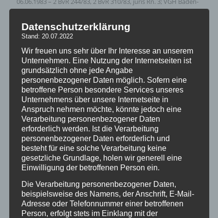
06.06.1983 – 2 BvR 244/83, 2 BvR 310/83, juris Rn. 3; VGH Baden-
Württemberg, Urt. v. 30.07.2014 – 1 S 1352/13, juris, Rn. 90).
Datenschutzerklärung
Stand: 20.07.2022
Wir freuen uns sehr über Ihr Interesse an unserem
Fortsetzungsfeststellungsinteresse
Unternehmen. Eine Nutzung der Internetseiten ist
bei prozessual überholter
grundsätzlich ohne jede Angabe
personenbezogener Daten möglich. Sofern eine
Haftbeschwerde
betroffene Person besondere Services unseres
/
/
08/07/2017
in
Uncategorized
von
milo
Unternehmens über unsere Internetseite in
Anspruch nehmen möchte, könnte jedoch eine
Für die Entscheidung über eine im Zeitpunkt des
Verarbeitung personenbezogener Daten
rechtskräftigen Verfahrensabschlusses noch nicht
erforderlich werden. Ist die Verarbeitung
erledigte (weitere) Haftbeschwerde besteht ein
personenbezogener Daten erforderlich und
fortbestehendes Rechtsschutzinteresse zwecks
besteht für eine solche Verarbeitung keine
gesetzliche Grundlage, holen wir generell eine
Feststellung der Rechtmäßigkeit der Anordnung und
Einwilligung der betroffenen Person ein.
Fortdauer der Untersuchungshaft.
Die Verarbeitung personenbezogener Daten,
KG, Beschl. v. 25.07.2016 – 4 Ws 13/16
beispielsweise des Namens, der Anschrift, E-Mail-
Aus den Gründen:
Adresse oder Telefonnummer einer betroffenen
Person, erfolgt stets im Einklang mit der
Allerdings ist es mit der durch Art. 19 Abs. 4 S. 1 GG sowie durch