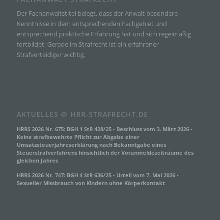
Begrifflichkeiten erläutern.
Der Fachanwaltstitel belegt, dass der Anwalt besondere
Wir verwenden in dieser Datenschutzerklärung
Kenntnisse in dem entsprechenden Fachgebiet und
unter anderem die folgenden Begriffe:
entsprechend praktische Erfahrung hat und sich regelmäßig
fortbildet. Gerade im Strafrecht ist ein erfahrener
Strafverteidiger wichtig,
a) personenbezogene Daten
Personenbezogene Daten sind alle Informationen, die sich
auf eine identifizierte oder identifizierbare natürliche Person
(im Folgenden „betroffene Person") beziehen. Als
identifizierbar wird eine natürliche Person angesehen, die
direkt oder indirekt, insbesondere mittels Zuordnung zu einer
AKTUELLES @ HRR-STRAFRECHT.DE
Kennung wie einem Namen, zu einer Kennnummer, zu
Standortdaten, zu einer Online-Kennung oder zu einem oder
HRRS 2026 Nr. 675: BGH 1 StR 428/25 - Beschluss vom 3. März 2026 -
mehreren besonderen Merkmalen, die Ausdruck der
Keine strafbewehrte Pflicht zur Abgabe einer
physischen, physiologischen, genetischen, psychischen,
Umsatzsteuerjahreserklärung nach Bekanntgabe eines
wirtschaftlichen, kulturellen oder sozialen Identität dieser
Steuerstrafverfahrens hinsichtlich der Voranmeldezeiträume des
natürlichen Person sind, identifiziert werden kann.
gleichen Jahres
HRRS 2026 Nr. 747: BGH 4 StR 636/25 - Urteil vom 7. Mai 2026 -
b) betroffene Person
Sexueller Missbrauch von Kindern ohne Körperkontakt
Betroffene Person ist jede identifizierte oder identifizierbare
natürliche Person, deren personenbezogene Daten von dem
für die Verarbeitung Verantwortlichen verarbeitet werden.