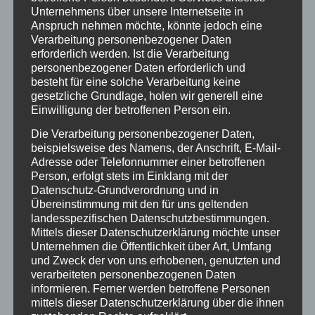
Freiheitsentziehung (Art. 2 Abs. 2 S. 2, Art. 104 Abs. 2 und 3 GG)
Unternehmens über unsere Internetseite in
einer gerichtlichen und verfassungsgerichtlichen Überprüfung
Anspruch nehmen möchte, könnte jedoch eine
offen, auch wenn die angeordnete Maßnahme inzwischen
Verarbeitung personenbezogener Daten
erforderlich werden. Ist die Verarbeitung
durchgeführt und beendet ist. Auch kommt es im Hinblick auf
personenbezogener Daten erforderlich und
das insoweit bestehende Rehabilitierungsinteresse nach
besteht für eine solche Verarbeitung keine
neuerer verfassungsgerichtlicher Rspr. weder auf den konkreten
gesetzliche Grundlage, holen wir generell eine
Ablauf des einzelnen Verfahrens und den Zeitpunkt der
Einwilligung der betroffenen Person ein.
Erledigung der Maßnahme noch darauf an, ob Rechtsschutz
typischerweise noch vor Beendigung der Haft erlangt werden
Die Verarbeitung personenbezogener Daten,
kann (vgl. BVerfG StraFo 2006, 20 [BVerfG 31.10.2005 – 2 BvR
beispielsweise des Namens, der Anschrift, E-Mail-
2233/04] m.w.N. [auch zu anderen freiheitsentziehenden
Adresse oder Telefonnummer einer betroffenen
Maßnahmen]). Denn die Rechtsschutzgarantie des Art. 19 Abs. 4
Person, erfolgt stets im Einklang mit der
GG fordert zwar keinen Instanzenzug, gewährleistet aber die
Datenschutz-Grundverordnung und in
Effektivität des Rechtsschutzes i.S. eines Anspruchs auf eine
Übereinstimmung mit den für uns geltenden
wirksame gerichtliche Kontrolle, soweit die jeweils einschlägige
landesspezifischen Datenschutzbestimmungen.
Prozessordnung in ihrer konkreten Ausformung eine weitere
Mittels dieser Datenschutzerklärung möchte unser
Instanz eröffnet. Das Rechtsmittelgericht darf ein solches
Unternehmen die Öffentlichkeit über Art, Umfang
und Zweck der von uns erhobenen, genutzten und
Rechtsmittel daher nicht ineffektiv machen und für den Bf. »leer
verarbeiteten personenbezogenen Daten
laufen« lassen (BVerfG a.a.O.).
informieren. Ferner werden betroffene Personen
mittels dieser Datenschutzerklärung über die ihnen